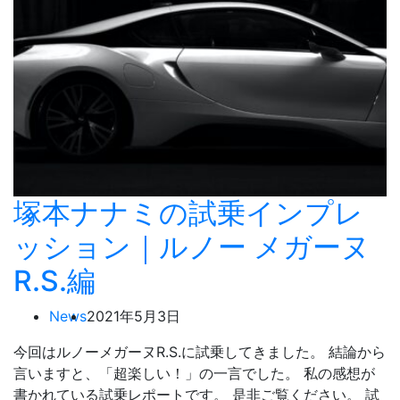
塚本ナナミの試乗インプレ
ッション｜ルノー メガーヌ
R.S.編
News
2021年5月3日
今回はルノーメガーヌR.S.に試乗してきました。 結論から
言いますと、「超楽しい！」の一言でした。 私の感想が
書かれている試乗レポートです。 是非ご覧ください。 試