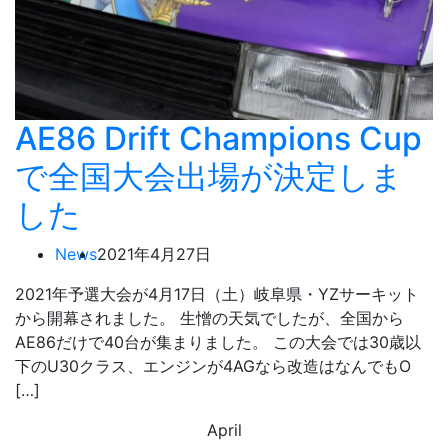
AE86 Drift Champions Cup
で全国大会出場が決定しま
した
News
2021年4月27日
2021年予選大会が4月17日（土）岐阜県・YZサーキット
から開幕されました。 生憎の天気でしたが、全国から
AE86だけで40台が集まりました。 この大会では30歳以
下のU30クラス、エンジンが4AGなら改造はなんでもO
[…]
April