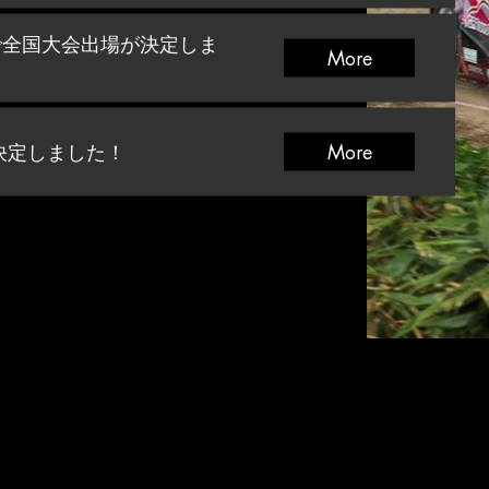
s Cupで全国大会出場が決定しま
More
決定しました！
More