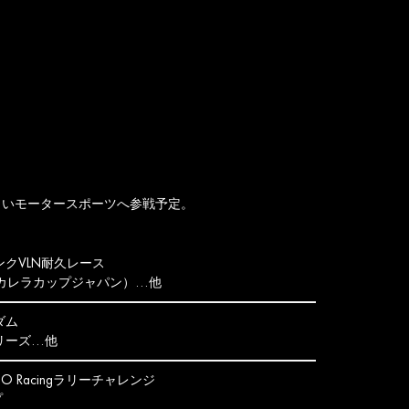
しいモータースポーツへ参戦予定。
クVLN耐久レース
ェカレラカップジャパン）…他
ダム
リーズ…他
OO Racingラリーチャレンジ
プ