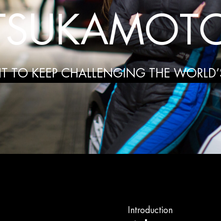
TSUKAMOT
T TO KEEP
CHALLENGING THE
WORLD’S
Introduction